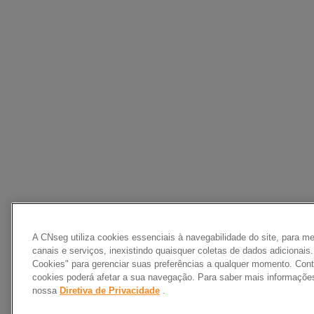
A CNseg utiliza cookies essenciais à navegabilidade do site, para m
canais e serviços, inexistindo quaisquer coletas de dados adicionai
Cookies" para gerenciar suas preferências a qualquer momento. Contu
cookies poderá afetar a sua navegação. Para saber mais informaçõe
nossa
Diretiva de Privacidade
.